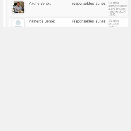
Gestion
Maghe Benoit
responsables jeunes
administrative
Boys grands
terrains (U14-
U19)
Gestion
Malherbe Benoît
responsables jeunes
sportive
grands
terrains
Gestion
Mesa Delgado Israel
responsables jeunes
sportive petits
terrains
Directeur
Nondonfaz Nicolas
Membre comité
sportif
Arbitrage
Rentmeister Mathilde
Membre comité
Gestion
Rousseau Anne-Sophie
responsables jeunes
administrative
Girls grands
terrains (U14-
U19)
Gestion
Wolper Stefan
Membre comité
équipement +
entrainements
gardien
Ecole des Jeunes