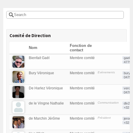
Comité de Direction
Fonction de
Nom
contact
Bienfait Gaël
Membre comité
gaelb
47791
Evènements
Bury Véronique
Membre comité
bury.
04754
De Harlez Véronique
Membre comité
veron
04786
Communication
de le Vingne Nathalie
Membre comité
dlv29
+32 4
Président
de Marchin Jérôme
Membre comité
jerom
+32 4