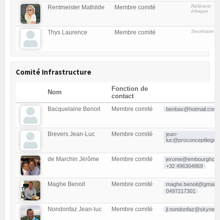
Référent
Rentmeister Mathilde
Membre comité
éthique
Secrétaire
Thys Laurence
Membre comité
Comité Infrastructure
Fonction de
Nom
contact
Bacquelaine Benoit
Membre comité
benbax@hotmail.com
Brevers Jean-Luc
Membre comité
jean-
luc@proconceptliege.
de Marchin Jérôme
Membre comité
jerome@embourghc.b
+32 496304869
Maghe Benoit
Membre comité
maghe.benoit@gmail.
0497217301
Nondonfaz Jean-luc
Membre comité
jl.nondonfaz@skynet.