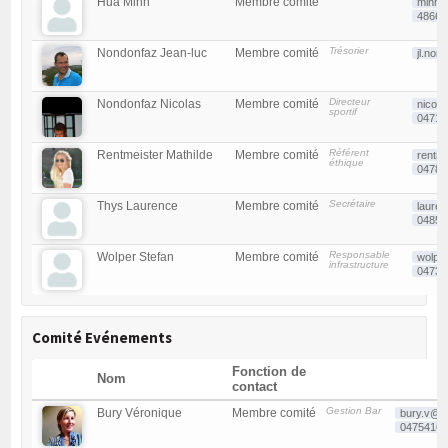
Hua Minh
Membre comité
minh.
48665
Trésorier
Nondonfaz Jean-luc
Membre comité
jl.no
Directeur
Nondonfaz Nicolas
Membre comité
nicol
sportif
04710
Référent
Rentmeister Mathilde
Membre comité
rentm
éthique
04786
Secrétaire
Thys Laurence
Membre comité
laure
04855
Responsable
Wolper Stefan
Membre comité
wolpe
infrastructure
04732
Comité Evénements
Fonction de
Nom
contact
Gestion Bar
Bury Véronique
Membre comité
bury.v@s
0475416