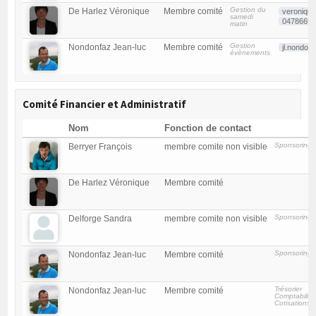
Gestion du
De Harlez Véronique
Membre comité
veroniqu
samedi
0478669
matin
Gestion
Nondonfaz Jean-luc
Membre comité
jl.nondo
évènements
Comité Financier et Administratif
Nom
Fonction de contact
Sponsoring
Berryer François
membre comite non visible
De Harlez Véronique
Membre comité
Sponsoring
Delforge Sandra
membre comite non visible
Sponsoring
Nondonfaz Jean-luc
Membre comité
Trésorier
Nondonfaz Jean-luc
Membre comité
Comptabilité
Cotisations