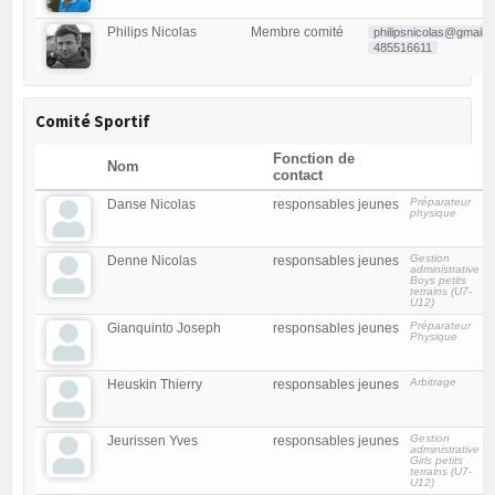
Philips Nicolas
Membre comité
philipsnicolas@gmail.
485516611
Comité Sportif
Fonction de
Nom
contact
Préparateur
Danse Nicolas
responsables jeunes
physique
Gestion
Denne Nicolas
responsables jeunes
administrative
Boys petits
terrains (U7-
U12)
Préparateur
Gianquinto Joseph
responsables jeunes
Physique
Arbitrage
Heuskin Thierry
responsables jeunes
Gestion
Jeurissen Yves
responsables jeunes
administrative
Girls petits
terrains (U7-
U12)