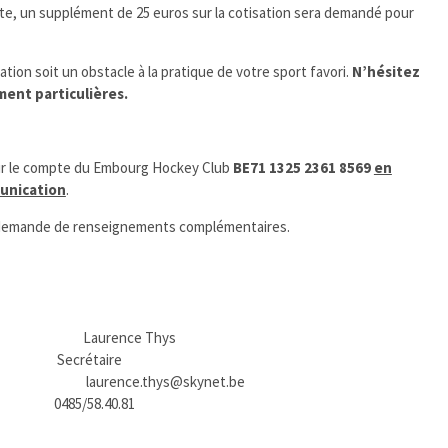
a suite, un supplément de 25 euros sur la cotisation sera demandé pour
ion soit un obstacle à la pratique de votre sport favori.
N’hésitez
ment particulières.
sur le compte du Embourg Hockey Club
BE71 1325 2361 8569
en
munication
.
e demande de renseignements complémentaires.
rence Thys
taire
nce.thys@skynet.be
8.40.81