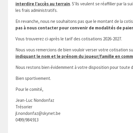
interdire l’accès au terrain
. S’ils veulent se réaffilier par l
les frais administratifs.
En revanche, nous ne souhaitons pas que le montant de la cotisat
pas à nous contacter pour convenir de modalités de paie
Vous trouverez ci-après le tarif des cotisations 2026-2027.
Nous vous remercions de bien vouloir verser votre cotisation 
indiquant le nom et le prénom du joueur/famille en com
Nous restons bien évidemment à votre disposition pour tout
Bien sportivement.
Pour le comité,
Jean-Luc Nondonfaz Lau
Trésorier Secré
jl.nondonfaz@skynet.be laure
0499/984.913 0485/5